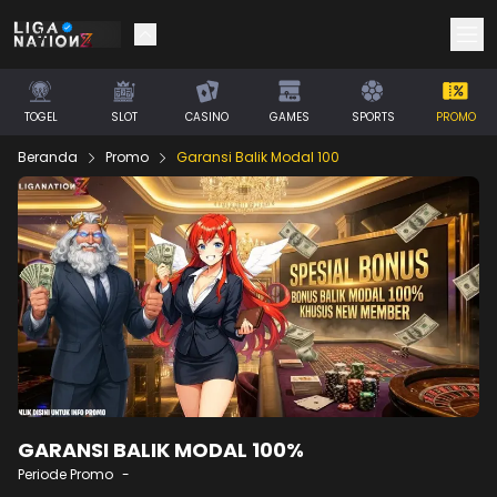
TOGEL
SLOT
CASINO
GAMES
SPORTS
PROMO
Beranda
Promo
Garansi Balik Modal 100
GARANSI BALIK MODAL 100%
Periode Promo
-