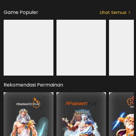
Game Populer
Lihat Semua
HOT
HOT
HOT
NEW
Gates of Olympus POP
Mahjong Roar
Fury of Anubis
Rekomendasi Permainan